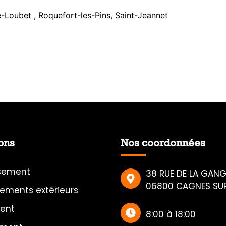
ve-Loubet , Roquefort-les-Pins, Saint-Jeannet
ions
Nos coordonnées
ssement
38 RUE DE LA GANG
06800 CAGNES SU
ments extérieurs
ment
8:00 à 18:00