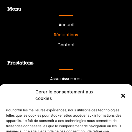
Menu
Accueil
Réalisations
Contact
Prestations
Assainissement
Aménagements extérieurs
Gérer le consentement aux
cookies
Lotissement
Terrassement
Pour offrir les meilleures expériences, nous utilisons des technologies
telles que les cookies pour stocker et/ou accéder aux informations des
appareils. Le fait de consentir à ces technologies nous permettra de
traiter des données telles que le comportement de navigation ou les ID
uniques sur ce site. Le fait de ne pas consentir ou de retirer son